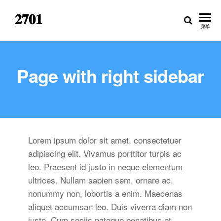
𝟐𝟕𝟎𝟏
菜单
Page with right sidebar
Lorem ipsum dolor sit amet, consectetuer
adipiscing elit. Vivamus porttitor turpis ac
leo. Praesent id justo in neque elementum
ultrices. Nullam sapien sem, ornare ac,
nonummy non, lobortis a enim. Maecenas
aliquet accumsan leo. Duis viverra diam non
justo. Cum sociis natoque penatibus et