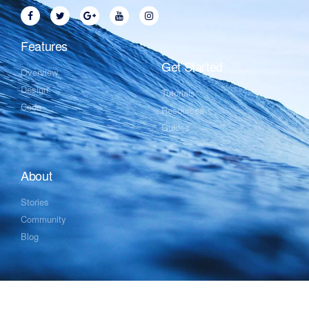
Features
Get Started
Overview
Design
Tutorials
Code
Resources
Guides
About
Stories
Community
Blog
Created with Futurio WordPress Theme