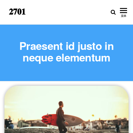
𝟐𝟕𝟎𝟏
菜单
Praesent id justo in
neque elementum