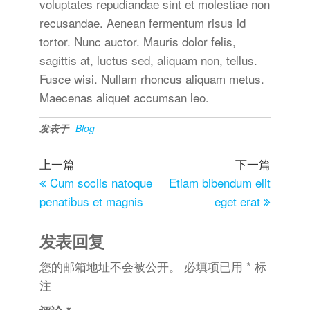
voluptates repudiandae sint et molestiae non
recusandae. Aenean fermentum risus id
tortor. Nunc auctor. Mauris dolor felis,
sagittis at, luctus sed, aliquam non, tellus.
Fusce wisi. Nullam rhoncus aliquam metus.
Maecenas aliquet accumsan leo.
发表于
Blog
上一篇
下一篇
Cum sociis natoque
Etiam bibendum elit
penatibus et magnis
eget erat
发表回复
您的邮箱地址不会被公开。
必填项已用
*
标
注