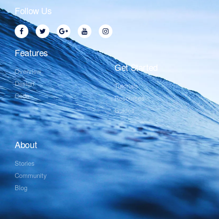
Follow Us
Features
Get Started
Overview
Design
Tutorials
Code
Resources
Guides
About
Stories
Community
Blog