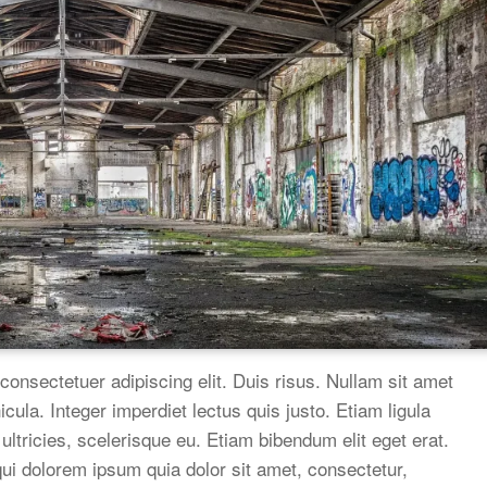
consectetuer adipiscing elit. Duis risus. Nullam sit amet
ula. Integer imperdiet lectus quis justo. Etiam ligula
 ultricies, scelerisque eu. Etiam bibendum elit eget erat.
ui dolorem ipsum quia dolor sit amet, consectetur,