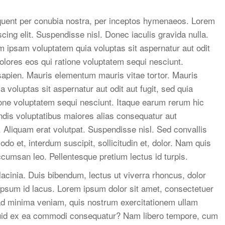
orquent per conubia nostra, per inceptos hymenaeos. Lorem
cing elit. Suspendisse nisl. Donec iaculis gravida nulla.
m ipsam voluptatem quia voluptas sit aspernatur aut odit
olores eos qui ratione voluptatem sequi nesciunt.
apien. Mauris elementum mauris vitae tortor. Mauris
oluptas sit aspernatur aut odit aut fugit, sed quia
one voluptatem sequi nesciunt. Itaque earum rerum hic
endis voluptatibus maiores alias consequatur aut
. Aliquam erat volutpat. Suspendisse nisl. Sed convallis
 et, interdum suscipit, sollicitudin et, dolor. Nam quis
cumsan leo. Pellentesque pretium lectus id turpis.
acinia. Duis bibendum, lectus ut viverra rhoncus, dolor
m ipsum id lacus. Lorem ipsum dolor sit amet, consectetuer
 ad minima veniam, quis nostrum exercitationem ullam
liquid ex ea commodi consequatur? Nam libero tempore, cum