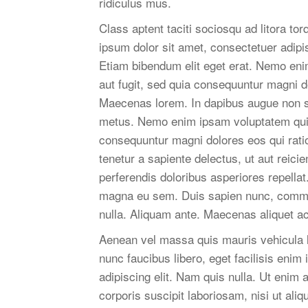
ridiculus mus.
Class aptent taciti sociosqu ad litora t
ipsum dolor sit amet, consectetuer adipis
Etiam bibendum elit eget erat. Nemo eni
aut fugit, sed quia consequuntur magni d
Maecenas lorem. In dapibus augue non s
metus. Nemo enim ipsam voluptatem quia v
consequuntur magni dolores eos qui rati
tenetur a sapiente delectus, ut aut reici
perferendis doloribus asperiores repellat
magna eu sem. Duis sapien nunc, commodo
nulla. Aliquam ante. Maecenas aliquet ac
Aenean vel massa quis mauris vehicula l
nunc faucibus libero, eget facilisis eni
adipiscing elit. Nam quis nulla. Ut enim
corporis suscipit laboriosam, nisi ut a