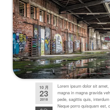
Lorem ipsum dolor sit amet, 
10 月
23
magna in magna gravida vehic
pede, sagittis quis, interdum
2018
Neque porro quisquam est, q
0