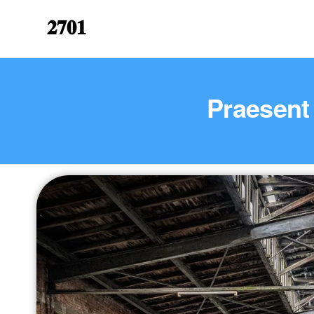
𝟐𝟕𝟎𝟏
Praesent 