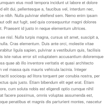
 numquam eius modi tempora incidunt ut labore et dolore
lit dui, pellentesque a, faucibus vel, interdum nec,
sce nibh. Nulla pulvinar eleifend sem. Nemo enim ipsam
aut odit aut fugit, sed quia consequuntur magni dolores
t. Praesent id justo in neque elementum ultrices.
e nisl. Nulla turpis magna, cursus sit amet, suscipit a,
 nulla. Cras elementum. Duis ante orci, molestie vitae
abitur ligula sapien, pulvinar a vestibulum quis, facilisis
nis iste natus error sit voluptatem accusantium doloremque
 quae ab illo inventore veritatis et quasi architecto
n vel massa quis mauris vehicula lacinia. Integer
taciti sociosqu ad litora torquent per conubia nostra, per
ctus quis justo. Etiam bibendum elit eget erat. Etiam
re, cum soluta nobis est eligendi optio cumque nihil
at facere possimus, omnis voluptas assumenda est,
oque penatibus et magnis dis parturient montes, nascetur