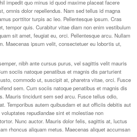
ihil impedit quo minus id quod maxime placeat facere
, omnis dolor repellendus. Nam sed tellus id magna
amus porttitor turpis ac leo. Pellentesque ipsum. Cras
et, tempor quis. Curabitur vitae diam non enim vestibulum
iquam sit amet, feugiat eu, orci. Pellentesque arcu. Nullam
um. Maecenas ipsum velit, consectetuer eu lobortis ut,
 semper, nibh ante cursus purus, vel sagittis velit mauris
Cum sociis natoque penatibus et magnis dis parturient
usto, commodo ut, suscipit at, pharetra vitae, orci. Fusce
 eleifend sem. Cum sociis natoque penatibus et magnis dis
s. Mauris tincidunt sem sed arcu. Fusce tellus odio,
at. Temporibus autem quibusdam et aut officiis debitis aut
 voluptates repudiandae sint et molestiae non
tor. Nunc auctor. Mauris dolor felis, sagittis at, luctus
Nullam rhoncus aliquam metus. Maecenas aliquet accumsan