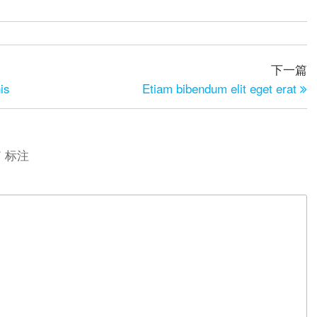
下一篇
is
Etiam bibendum elit eget erat
*
标注