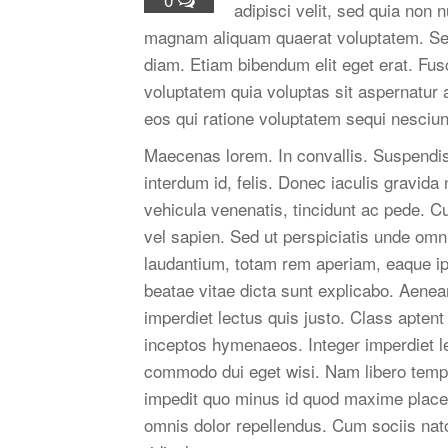
adipisci velit, sed quia non
magnam aliquam quaerat voluptatem. Sed e
diam. Etiam bibendum elit eget erat. Fu
voluptatem quia voluptas sit aspernatur 
eos qui ratione voluptatem sequi nesciun
Maecenas lorem. In convallis. Suspendiss
interdum id, felis. Donec iaculis gravida
vehicula venenatis, tincidunt ac pede. Cur
vel sapien. Sed ut perspiciatis unde om
laudantium, totam rem aperiam, eaque ipsa
beatae vitae dicta sunt explicabo. Aenea
imperdiet lectus quis justo. Class aptent 
inceptos hymenaeos. Integer imperdiet le
commodo dui eget wisi. Nam libero tempo
impedit quo minus id quod maxime place
omnis dolor repellendus. Cum sociis nat